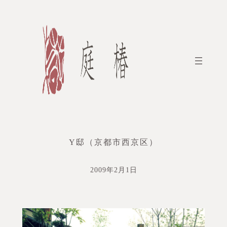
内
容
を
ス
キ
ッ
プ
Y邸（京都市西京区）
2009年2月1日