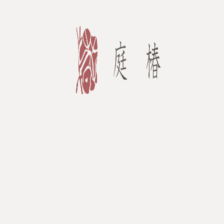
内
容
を
ス
キ
ッ
プ