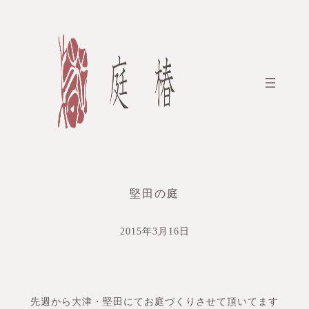
内
容
を
ス
キ
ッ
プ
堅田の庭
2015年3月16日
先週から大津・堅田にてお庭づくりさせて頂いてます