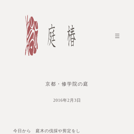
内
容
を
ス
キ
ッ
プ
京都・修学院の庭
2016年2月3日
今日から 庭木の伐採や剪定をし