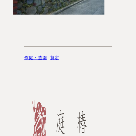
作庭・造園
剪定