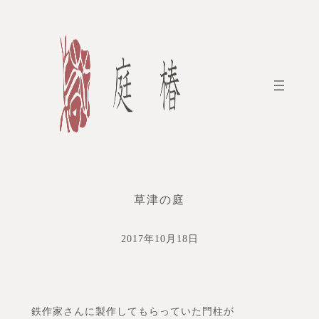
内
容
を
ス
キ
ッ
プ
草津の庭
2017年10月18日
鉄作家さんに製作してもらっていた門柱が