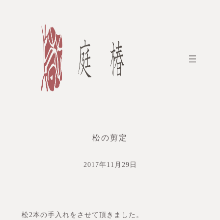
内
容
を
ス
キ
ッ
プ
松の剪定
2017年11月29日
松2本の手入れをさせて頂きました。