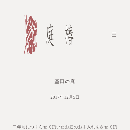
内
容
を
ス
キ
ッ
プ
堅田の庭
2017年12月5日
二年前につくらせて頂いたお庭のお手入れをさせて頂