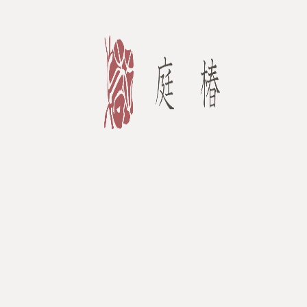
内
容
を
ス
キ
ッ
プ